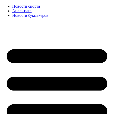
Новости спорта
Аналитика
Новости букмекеров