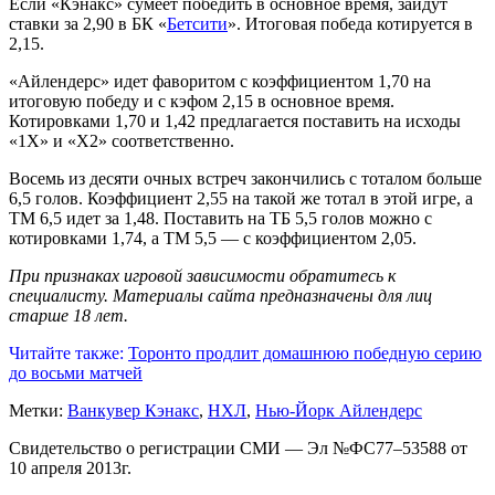
Если «Кэнакс» сумеет победить в основное время, зайдут
ставки за 2,90 в БК «
Бетсити
». Итоговая победа котируется в
2,15.
«Айлендерс» идет фаворитом с коэффициентом 1,70 на
итоговую победу и с кэфом 2,15 в основное время.
Котировками 1,70 и 1,42 предлагается поставить на исходы
«1Х» и «Х2» соответственно.
Восемь из десяти очных встреч закончились с тоталом больше
6,5 голов. Коэффициент 2,55 на такой же тотал в этой игре, а
ТМ 6,5 идет за 1,48. Поставить на ТБ 5,5 голов можно с
котировками 1,74, а ТМ 5,5 — с коэффициентом 2,05.
При признаках игровой зависимости обратитесь к
специалисту. Материалы сайта предназначены для лиц
старше 18 лет.
Читайте также:
Торонто продлит домашнюю победную серию
до восьми матчей
Метки:
Ванкувер Кэнакс
,
НХЛ
,
Нью-Йорк Айлендерс
Свидетельство о регистрации СМИ — Эл №ФС77–53588 от
10 апреля 2013г.