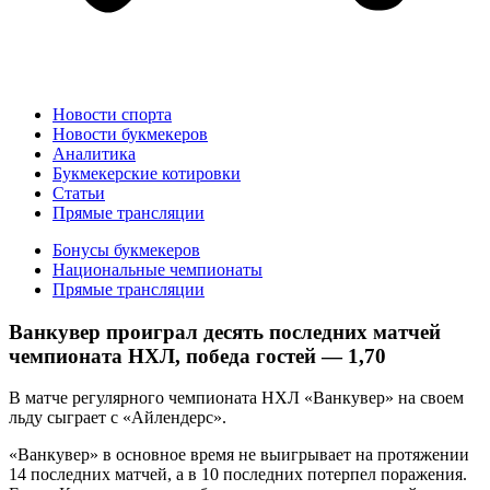
Новости спорта
Новости букмекеров
Аналитика
Букмекерские котировки
Статьи
Прямые трансляции
Бонусы букмекеров
Национальные чемпионаты
Прямые трансляции
Ванкувер проиграл десять последних матчей
чемпионата НХЛ, победа гостей — 1,70
В матче регулярного чемпионата НХЛ «Ванкувер» на своем
льду сыграет с «Айлендерс».
«Ванкувер» в основное время не выигрывает на протяжении
14 последних матчей, а в 10 последних потерпел поражения.