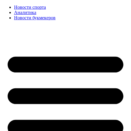
Новости спорта
Аналитика
Новости букмекеров