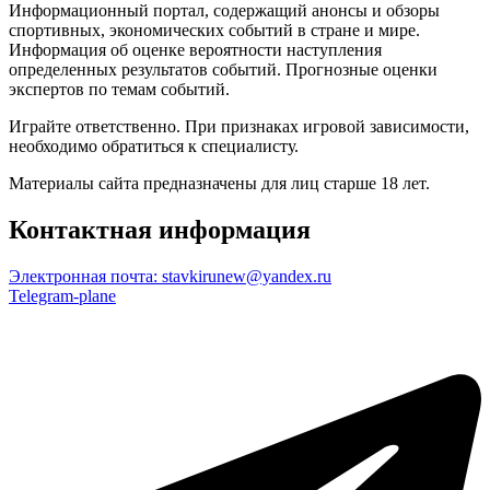
Информационный портал, содержащий анонсы и обзоры
спортивных, экономических событий в стране и мире.
Информация об оценке вероятности наступления
определенных результатов событий. Прогнозные оценки
экспертов по темам событий.
Играйте ответственно. При признаках игровой зависимости,
необходимо обратиться к специалисту.
Материалы сайта предназначены для лиц старше 18 лет.
Контактная информация
Электронная почта:
stavkirunew@yandex.ru
Telegram-plane