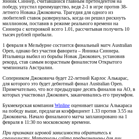
Янник Синнер, считавшийся главным претендентом на
победу, упустил преимущество, ведя 2-1 в игре против 38-
летнего Новака Джоковича. Трагедия для одного из
любителей ставок развернулась, когда он решил рискнуть
миллионом, поставив в режиме реального времени на
Синнера с котировкой всего 1.01, рассчитывая получить 10
тысяч рублей прибыли.
1 февраля в Мельбурне состоится финальный матч Australian
Open, однако без участия фаворита – Янника Синнера.
Итальянца выбил из борьбы Новак Джокович, установив
рекорд, став самым возрастным финалистом Открытого
чемпионата Австралии.
Соперником Джоковича будет 22-летний Карлос Алькарас,
для которого это будет дебютный финал Australian Open.
Примечательно, что все предыдущие десять финалов на АО, в
которых участвовал Джокович, заканчивались его триумфом.
Букмекерская компания
Winline
оценивает шансы Алькараса
на победу выше, предлагая коэффициент 1.33 против 3.55 на
Джоковича. Начало финального матча запланировано на 1
февраля в 11:30 по московскому времени.
При признаках игровой зависимости обратитесь к
специалисту. Материалы сайта предназначены для лиц