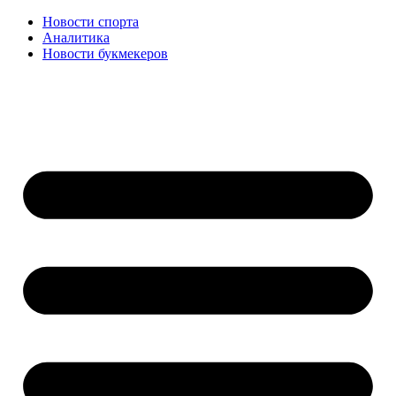
Новости спорта
Аналитика
Новости букмекеров