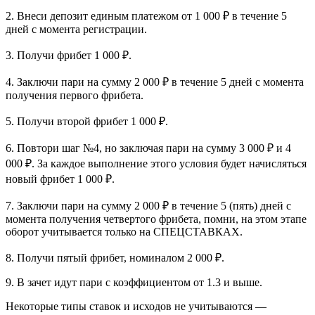
2. Внеси депозит единым платежом от 1 000 ₽ в течение 5
дней с момента регистрации.
3. Получи фрибет 1 000 ₽.
4. Заключи пари на сумму 2 000 ₽ в течение 5 дней с момента
получения первого фрибета.
5. Получи второй фрибет 1 000 ₽.
6. Повтори шаг №4, но заключая пари на сумму 3 000 ₽ и 4
000 ₽. За каждое выполнение этого условия будет начисляться
новый фрибет 1 000 ₽.
7. Заключи пари на сумму 2 000 ₽ в течение 5 (пять) дней с
момента получения четвертого фрибета, помни, на этом этапе
оборот учитывается только на СПЕЦСТАВКАХ.
8. Получи пятый фрибет, номиналом 2 000 ₽.
9. В зачет идут пари с коэффициентом от 1.3 и выше.
Некоторые типы ставок и исходов не учитываются —