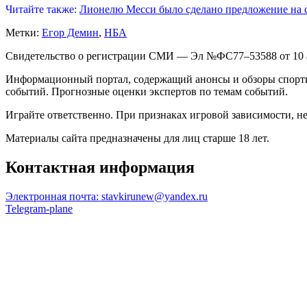
Читайте также:
Лионелю Месси было сделано предложение на с
Метки:
Егор Демин
,
НБА
Свидетельство о регистрации СМИ — Эл №ФС77–53588 от 10 а
Информационный портал, содержащий анонсы и обзоры спортив
событий. Прогнозные оценки экспертов по темам событий.
Играйте ответственно. При признаках игровой зависимости, не
Материалы сайта предназначены для лиц старше 18 лет.
Контактная информация
Электронная почта:
stavkirunew@yandex.ru
Telegram-plane