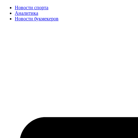
Новости спорта
Аналитика
Новости букмекеров