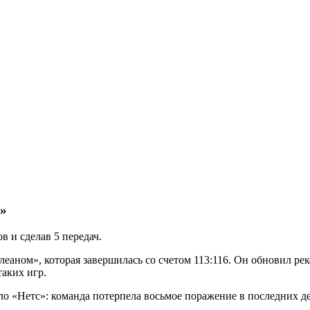
»
в и сделав 5 передач.
еаном», которая завершилась со счетом 113:116. Он обновил рек
аких игр.
о «Нетс»: команда потерпела восьмое поражение в последних де