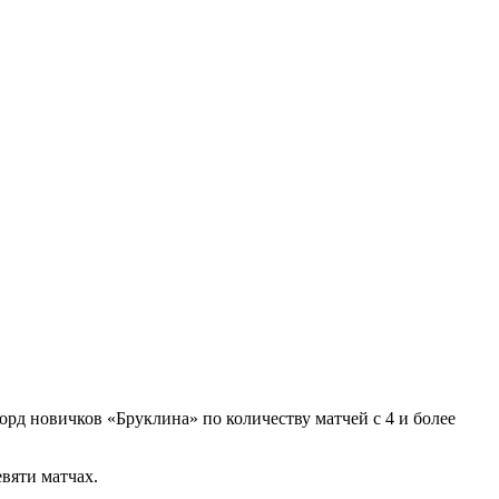
орд новичков «Бруклина» по количеству матчей с 4 и более
вяти матчах.