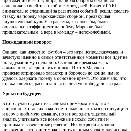
протяжении всего турнира, набирая обороты и удивляя
соперников своей тактикой и самоотдачей. Клиент PARI,
внимательно следивший за развитием событий, решил сделать
ставку на победу марокканской сборной, предвкушая
внушительный куш. Его расчеты, казалось бы, были
оправданы: коэффициент на победу Марокко был
привлекательным, а вера в команду – непоколебимой.
Неожиданный поворот:
Однако, как известно, футбол – это игра непредсказуемая, и
зачастую именно в самые ответственные моменты всё идет не
по задуманному сценарию. Основное время матча, к
сожалению, завершилось вничью. И хотя Марокко
продемонстрировало характер и боролось до конца, им не
удалось одержать победу в основное время. Это означало, что
ставка клиента, рассчитанная на чистую победу, не сыграла.
Уроки на будущее:
Этот случай служит наглядным примером того, что в
спортивных ставках важно не только полагаться на интуицию
и веру в любимую команду, но и проводить тщательный
анализ, учитывать все возможные исходы событий и
принимать взвешенные решения. Несмотря на досадное
поражение, этот опыт может стать ценным уроком для игрока,