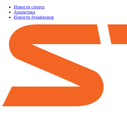
Новости спорта
Аналитика
Новости букмекеров