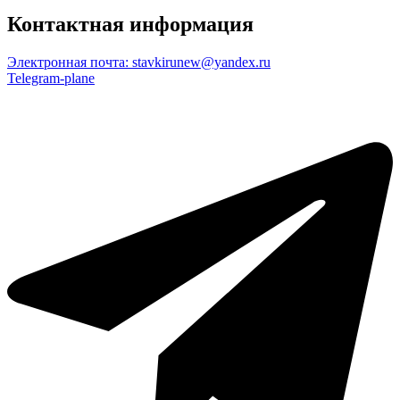
Контактная информация
Электронная почта:
stavkirunew@yandex.ru
Telegram-plane