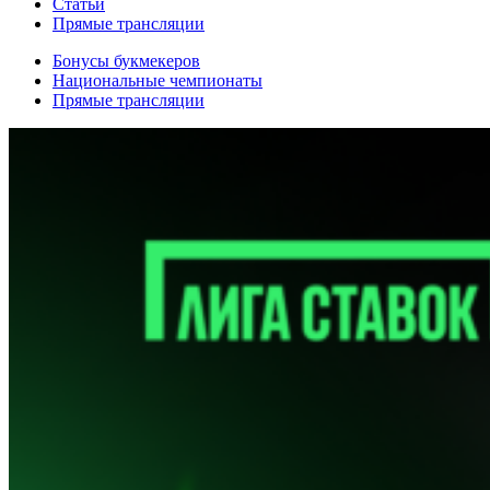
Статьи
Прямые трансляции
Бонусы букмекеров
Национальные чемпионаты
Прямые трансляции