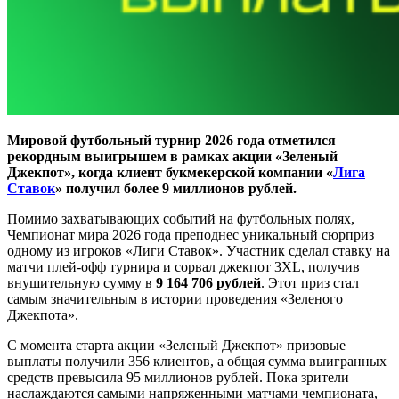
Мировой футбольный турнир 2026 года отметился
рекордным выигрышем в рамках акции «Зеленый
Джекпот», когда клиент букмекерской компании «
Лига
Ставок
» получил более 9 миллионов рублей.
Помимо захватывающих событий на футбольных полях,
Чемпионат мира 2026 года преподнес уникальный сюрприз
одному из игроков «Лиги Ставок». Участник сделал ставку на
матчи плей-офф турнира и сорвал джекпот 3XL, получив
внушительную сумму в
9 164 706 рублей
. Этот приз стал
самым значительным в истории проведения «Зеленого
Джекпота».
С момента старта акции «Зеленый Джекпот» призовые
выплаты получили 356 клиентов, а общая сумма выигранных
средств превысила 95 миллионов рублей. Пока зрители
наслаждаются самыми напряженными матчами чемпионата,