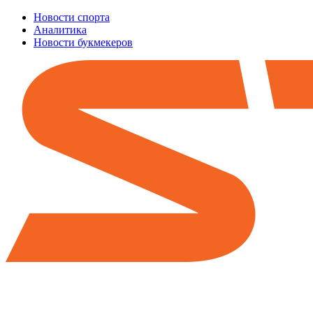
Новости спорта
Аналитика
Новости букмекеров