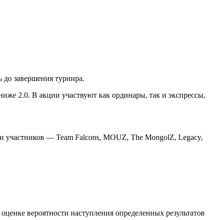
 до завершения турнира.
иже 2.0. В акции участвуют как ординары, так и экспрессы,
ди участников — Team Falcons, MOUZ, The MongolZ, Legacy,
оценке вероятности наступления определенных результатов