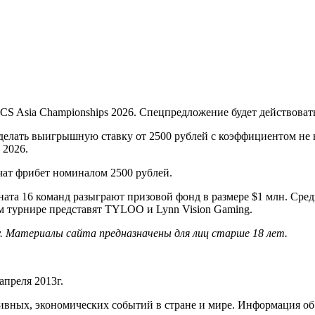
S Asia Championships 2026. Спецпредложение будет действовать
делать выигрышную ставку от 2500 рублей с коэффициентом не н
 2026.
чат фрибет номиналом 2500 рублей.
ната 16 команд разыграют призовой фонд в размере $1 млн. Сре
ем турнире представят TYLOO и Lynn Vision Gaming.
. Материалы сайта предназначены для лиц старше 18 лет.
преля 2013г.
ных, экономических событий в стране и мире. Информация об 