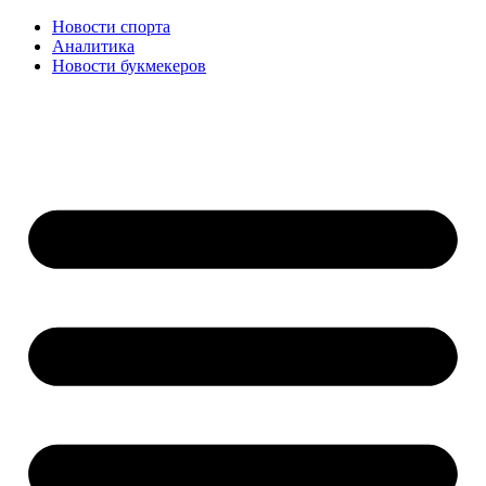
Новости спорта
Аналитика
Новости букмекеров