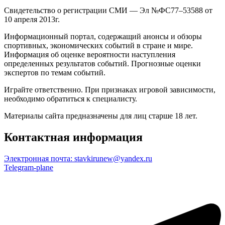
Свидетельство о регистрации СМИ — Эл №ФС77–53588 от
10 апреля 2013г.
Информационный портал, содержащий анонсы и обзоры
спортивных, экономических событий в стране и мире.
Информация об оценке вероятности наступления
определенных результатов событий. Прогнозные оценки
экспертов по темам событий.
Играйте ответственно. При признаках игровой зависимости,
необходимо обратиться к специалисту.
Материалы сайта предназначены для лиц старше 18 лет.
Контактная информация
Электронная почта:
stavkirunew@yandex.ru
Telegram-plane