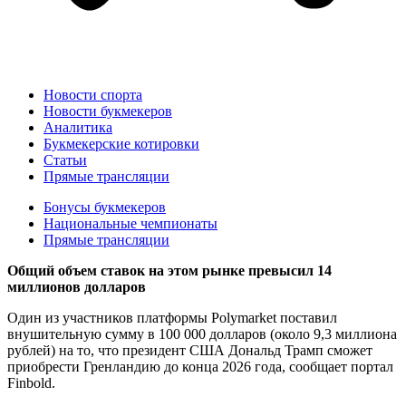
Новости спорта
Новости букмекеров
Аналитика
Букмекерские котировки
Статьи
Прямые трансляции
Бонусы букмекеров
Национальные чемпионаты
Прямые трансляции
Общий объем ставок на этом рынке превысил 14
миллионов долларов
Один из участников платформы Polymarket поставил
внушительную сумму в 100 000 долларов (около 9,3 миллиона
рублей) на то, что президент США Дональд Трамп сможет
приобрести Гренландию до конца 2026 года, сообщает портал
Finbold.