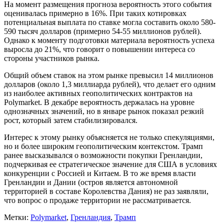
На момент размещения прогноза вероятность этого события
оценивалась примерно в 16%. При таких котировках
потенциальная выплата по ставке могла составить около 580-
590 тысяч долларов (примерно 54-55 миллионов рублей).
Однако к моменту подготовки материала вероятность успеха
выросла до 21%, что говорит о повышении интереса со
стороны участников рынка.
Общий объем ставок на этом рынке превысил 14 миллионов
долларов (около 1,3 миллиарда рублей), что делает его одним
из наиболее активных геополитических контрактов на
Polymarket. В декабре вероятность держалась на уровне
однозначных значений, но в январе рынок показал резкий
рост, который затем стабилизировался.
Интерес к этому рынку объясняется не только спекуляциями,
но и более широким геополитическим контекстом. Трамп
ранее высказывался о возможности покупки Гренландии,
подчеркивая ее стратегическое значение для США в условиях
конкуренции с Россией и Китаем. В то же время власти
Гренландии и Дании (остров является автономной
территорией в составе Королевства Дания) не раз заявляли,
что вопрос о продаже территории не рассматривается.
Метки:
Polymarket
,
Гренландия
,
Трамп