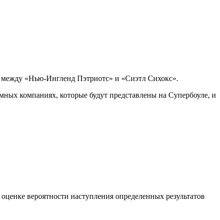
ча между «Нью-Ингленд Пэтриотс» и «Сиэтл Сихокс».
мных компаниях, которые будут представлены на Супербоуле, и
оценке вероятности наступления определенных результатов