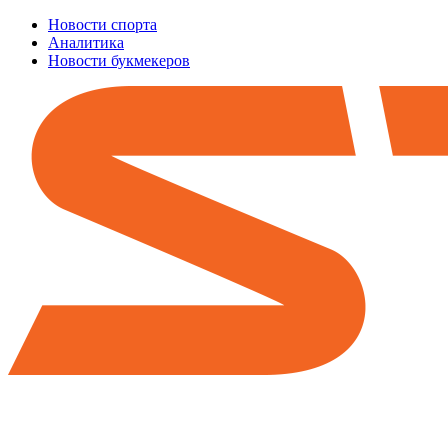
Новости спорта
Аналитика
Новости букмекеров