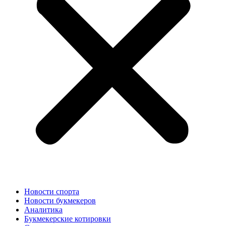
Новости спорта
Новости букмекеров
Аналитика
Букмекерские котировки