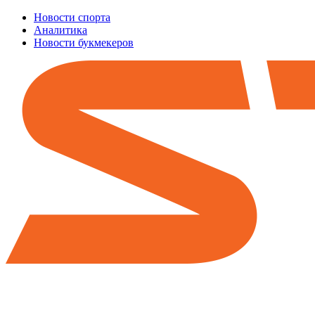
Новости спорта
Аналитика
Новости букмекеров