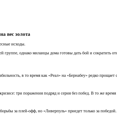
а вес золота
есные исходы.
 группе, однако миланцы дома готовы дать бой и сократить от
ильность, в то время как «Реал» на «Бернабеу» редко прощает 
ризисе: три поражения подряд и серия без побед. В то же время
орьбы за плей-офф, но «Ливерпуль» приедет только за победой.