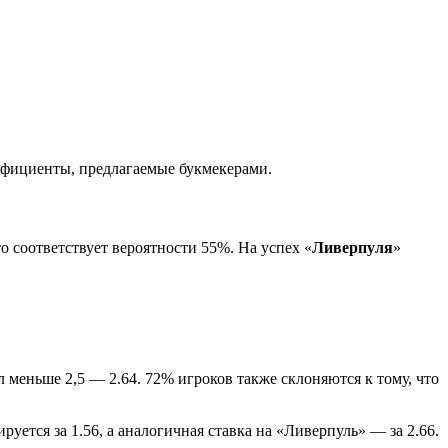
эффициенты, предлагаемые букмекерами.
то соответствует вероятности 55%. На успех «
Ливерпуля
»
ал меньше 2,5 — 2.64. 72% игроков также склоняются к тому, что
тся за 1.56, а аналогичная ставка на «Ливерпуль» — за 2.66.