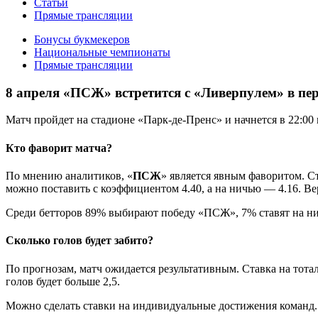
Статьи
Прямые трансляции
Бонусы букмекеров
Национальные чемпионаты
Прямые трансляции
8 апреля «ПСЖ» встретится с «Ливерпулем» в пе
Матч пройдет на стадионе «Парк-де-Пренс» и начнется в 22:0
Кто фаворит матча?
По мнению аналитиков, «
ПСЖ
» является явным фаворитом. 
можно поставить с коэффициентом 4.40, а на ничью — 4.16. В
Среди бетторов 89% выбирают победу «ПСЖ», 7% ставят на нич
Сколько голов будет забито?
По прогнозам, матч ожидается результативным. Ставка на тота
голов будет больше 2,5.
Можно сделать ставки на индивидуальные достижения команд. Н