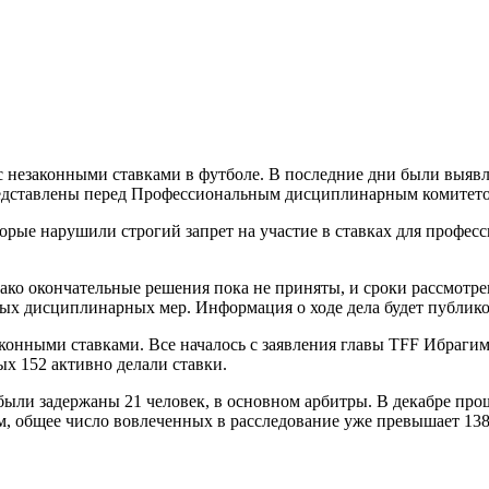
с незаконными ставками в футболе. В последние дни были выяв
 представлены перед Профессиональным дисциплинарным комитет
торые нарушили строгий запрет на участие в ставках для профес
ко окончательные решения пока не приняты, и сроки рассмотрен
ых дисциплинарных мер. Информация о ходе дела будет публико
конными ставками. Все началось с заявления главы TFF Ибрагима
х 152 активно делали ставки.
 были задержаны 21 человек, в основном арбитры. В декабре про
м, общее число вовлеченных в расследование уже превышает 138