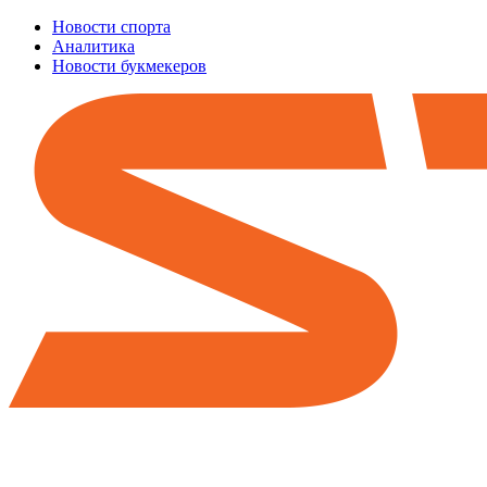
Новости спорта
Аналитика
Новости букмекеров