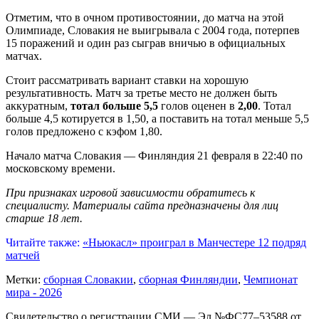
Отметим, что в очном противостоянии, до матча на этой
Олимпиаде, Словакия не выигрывала с 2004 года, потерпев
15 поражений и один раз сыграв вничью в официальных
матчах.
Стоит рассматривать вариант ставки на хорошую
результативность. Матч за третье место не должен быть
аккуратным,
тотал больше 5,5
голов оценен в
2,00
. Тотал
больше 4,5 котируется в 1,50, а поставить на тотал меньше 5,5
голов предложено с кэфом 1,80.
Начало матча Словакия — Финляндия 21 февраля в 22:40 по
московскому времени.
При признаках игровой зависимости обратитесь к
специалисту. Материалы сайта предназначены для лиц
старше 18 лет.
Читайте также:
«Ньюкасл» проиграл в Манчестере 12 подряд
матчей
Метки:
сборная Словакии
,
сборная Финляндии
,
Чемпионат
мира - 2026
Свидетельство о регистрации СМИ — Эл №ФС77–53588 от