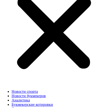
Новости спорта
Новости букмекеров
Аналитика
Букмекерские котировки