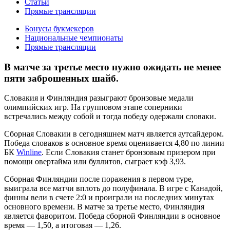
Статьи
Прямые трансляции
Бонусы букмекеров
Национальные чемпионаты
Прямые трансляции
В матче за третье место нужно ожидать не менее
пяти заброшенных шайб.
Словакия и Финляндия разыграют бронзовые медали
олимпийских игр. На групповом этапе соперники
встречались между собой и тогда победу одержали словаки.
Сборная Словакии в сегодняшнем матч является аутсайдером.
Победа словаков в основное время оценивается 4,80 по линии
БК
Winline
. Если Словакия станет бронзовым призером при
помощи овертайма или буллитов, сыграет кэф 3,93.
Сборная Финляндии после поражения в первом туре,
выиграла все матчи вплоть до полуфинала. В игре с Канадой,
финны вели в счете 2:0 и проиграли на последних минутах
основного времени. В матче за третье место, Финляндия
является фаворитом. Победа сборной Финляндии в основное
время — 1,50, а итоговая — 1,26.