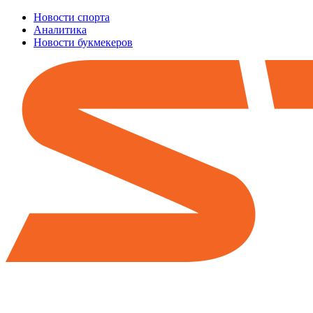
Новости спорта
Аналитика
Новости букмекеров