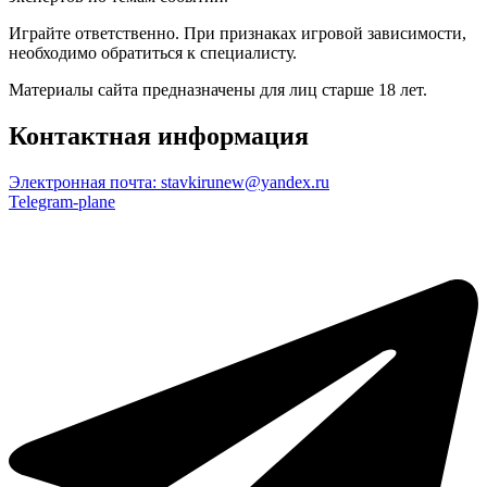
Играйте ответственно. При признаках игровой зависимости,
необходимо обратиться к специалисту.
Материалы сайта предназначены для лиц старше 18 лет.
Контактная информация
Электронная почта:
stavkirunew@yandex.ru
Telegram-plane