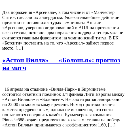
Два поражения «Арсенала», в том числе и от «Манчестер
Сити», сделали их андердогом. Увлекательнейшее действие
предстоит в оставшихся турах чемпионата Англии.
«Арсенал», уверенно лидировавший в АПЛ на протяжении
всего сезона, потерпел два поражения подряд и теперь уже не
считается главным фаворитом на чемпионский титул. В БК
«Бетсити» поставить на то, что «Арсенал» займет первое
место, […]
«Астон Вилла» — «Болонья»: прогноз
на матч
16 апреля на стадионе «Вилла-Парк» в Бирмингеме
состоится ответный поединок 1/4 финала Лиги Европы между
«Астон Виллой» и «Болоньей». Начало игры запланировано
на 22:00 по московскому времени. Исход противостояния
кажется предрешенным, однако не исключено, что гости
попытаются совершить камбэк. Букмекерская компания
Pinnacle888 отдает предпочтение хозяевам: ставки на победу
«Астон Виллы» принимаются с коэффициентом 1.60, […]