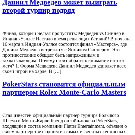
Даниил Медведев может выиграть
второй турнир подряд
Финал, который нельзя пропустить: Медведев vs Синнер в
Индиан-Уэллсе Настало время решающих баталий! В ночь на
16 марта в Индиан-Уэллсе состоится финал «Мастерса», где
Даниил Медведев встретится с Янником Синнером. Это
противостояние обещает быть напряженным и
захватывающим! Почему стоит обратить внимание на этот
матч? 1. Форма Медведева Даниил Медведев удивляет всех
своей игрой на харде. В […]
PokerStars становится официальным
партнером Rolex Monte-Carlo Masters
Стал известен официальный партнер турнира Большого
Шлема в Монте-Карло Бренд онлайн-покера PokerStars,
входящий в состав компании Flutter Entertainment, объявил о
своем партнерстве с одним из самых известных теннисных