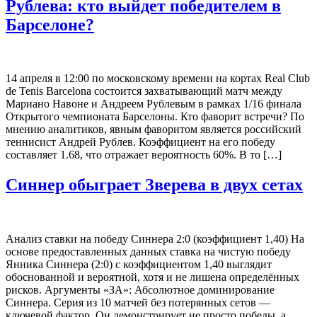
Рублева: кто выйдет победителем в
Барселоне?
14 апреля в 12:00 по московскому времени на кортах Real Club
de Tenis Barcelona состоится захватывающий матч между
Мариано Навоне и Андреем Рублевым в рамках 1/16 финала
Открытого чемпионата Барселоны. Кто фаворит встречи? По
мнению аналитиков, явным фаворитом является российский
теннисист Андрей Рублев. Коэффициент на его победу
составляет 1.68, что отражает вероятность 60%. В то […]
Синнер обыграет Зверева в двух сетах
Анализ ставки на победу Синнера 2:0 (коэффициент 1,40) На
основе предоставленных данных ставка на чистую победу
Янника Синнера (2:0) с коэффициентом 1,40 выглядит
обоснованной и вероятной, хотя и не лишена определённых
рисков. Аргументы «ЗА»: Абсолютное доминирование
Синнера. Серия из 10 матчей без потерянных сетов —
ключевой фактор. Он демонстрирует не просто победы, а