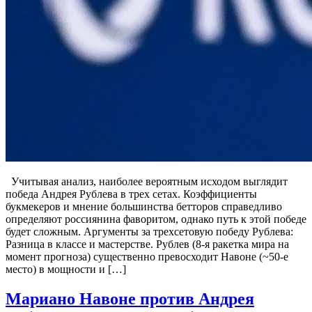
Учитывая анализ, наиболее вероятным исходом выглядит
победа Андрея Рублева в трех сетах. Коэффициенты
букмекеров и мнение большинства бетторов справедливо
определяют россиянина фаворитом, однако путь к этой победе
будет сложным. Аргументы за трехсетовую победу Рублева:
Разница в классе и мастерстве. Рублев (8-я ракетка мира на
момент прогноза) существенно превосходит Навоне (~50-е
место) в мощности и […]
Мариано Навоне против Андрея