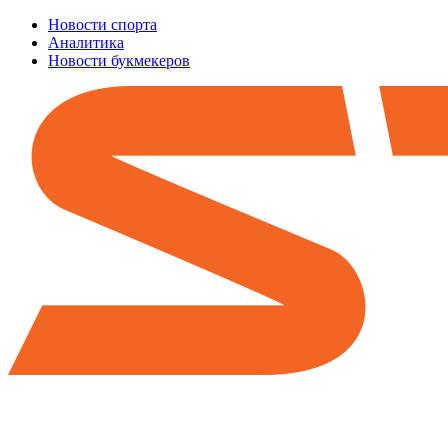
Новости спорта
Аналитика
Новости букмекеров