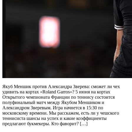
Якуб Меншик против Александра Зверева: сможет ли чех
удивить на кортах «Roland Garros»? 5 июня на кортах
Открытого чемпионата Франции по теннису состоится
полуфинальный матч между Якубом Меншиком и
Александром Зверевым. Игра начнется в 15:30 по
московскому времени. Мы расскажем, есть ли у чешского
теннисиста шансы на успех и какие коэффициенты
предлагают букмекеры. Кто фаворит? […]