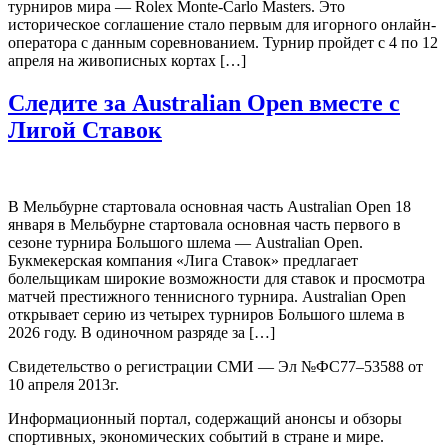
турниров мира — Rolex Monte-Carlo Masters. Это
историческое соглашение стало первым для игорного онлайн-
оператора с данным соревнованием. Турнир пройдет с 4 по 12
апреля на живописных кортах […]
Следите за Australian Open вместе с
Лигой Ставок
В Мельбурне стартовала основная часть Australian Open 18
января в Мельбурне стартовала основная часть первого в
сезоне турнира Большого шлема — Australian Open.
Букмекерская компания «Лига Ставок» предлагает
болельщикам широкие возможности для ставок и просмотра
матчей престижного теннисного турнира. Australian Open
открывает серию из четырех турниров Большого шлема в
2026 году. В одиночном разряде за […]
Свидетельство о регистрации СМИ — Эл №ФС77–53588 от
10 апреля 2013г.
Информационный портал, содержащий анонсы и обзоры
спортивных, экономических событий в стране и мире.