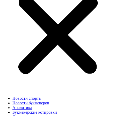
Новости спорта
Новости букмекеров
Аналитика
Букмекерские котировки