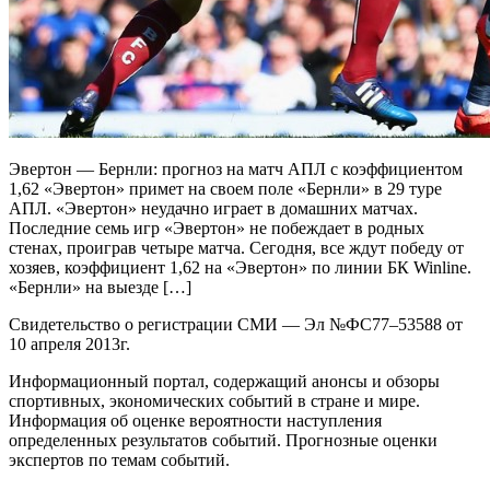
Эвертон — Бернли: прогноз на матч АПЛ с коэффициентом
1,62 «Эвертон» примет на своем поле «Бернли» в 29 туре
АПЛ. «Эвертон» неудачно играет в домашних матчах.
Последние семь игр «Эвертон» не побеждает в родных
стенах, проиграв четыре матча. Сегодня, все ждут победу от
хозяев, коэффициент 1,62 на «Эвертон» по линии БК Winline.
«Бернли» на выезде […]
Свидетельство о регистрации СМИ — Эл №ФС77–53588 от
10 апреля 2013г.
Информационный портал, содержащий анонсы и обзоры
спортивных, экономических событий в стране и мире.
Информация об оценке вероятности наступления
определенных результатов событий. Прогнозные оценки
экспертов по темам событий.