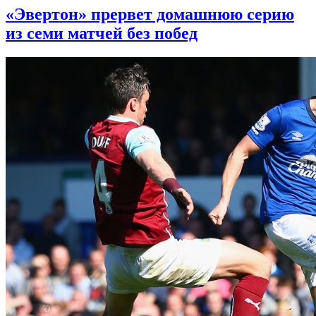
«Эвертон» прервет домашнюю серию
из семи матчей без побед