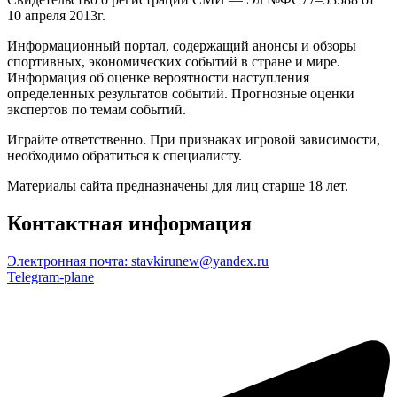
10 апреля 2013г.
Информационный портал, содержащий анонсы и обзоры
спортивных, экономических событий в стране и мире.
Информация об оценке вероятности наступления
определенных результатов событий. Прогнозные оценки
экспертов по темам событий.
Играйте ответственно. При признаках игровой зависимости,
необходимо обратиться к специалисту.
Материалы сайта предназначены для лиц старше 18 лет.
Контактная информация
Электронная почта:
stavkirunew@yandex.ru
Telegram-plane