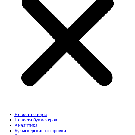
Новости спорта
Новости букмекеров
Аналитика
Букмекерские котировки