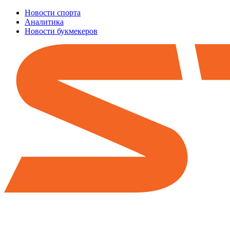
Новости спорта
Аналитика
Новости букмекеров