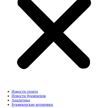
Новости спорта
Новости букмекеров
Аналитика
Букмекерские котировки