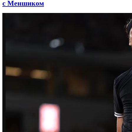
с Меншиком