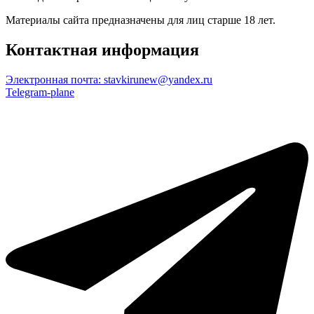
Материалы сайта предназначены для лиц старше 18 лет.
Контактная информация
Электронная почта:
stavkirunew@yandex.ru
Telegram-plane