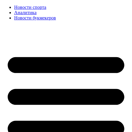
Новости спорта
Аналитика
Новости букмекеров