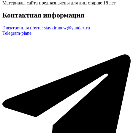
Материалы сайта предназначены для лиц старше 18 лет.
Контактная информация
Электронная почта:
stavkirunew@yandex.ru
Telegram-plane