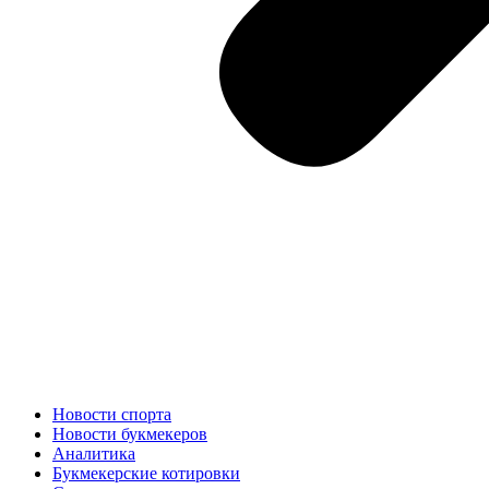
Новости спорта
Новости букмекеров
Аналитика
Букмекерские котировки