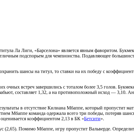
 титула Ла Лиги, «Барселона» является явным фаворитом. Букме
 отличным подспорьем для чемпионства. Подавляющее большинств
сохранить шансы на титул, то ставки на их победу с коэффициен
х очных встреч завершились с тоталом более 3,5 голов. Букмекер
 забьют, составляет 1,32, а на противоположный исход — 3,10. 
зультаты в отсутствие Килиана Мбаппе, который пропустит матч
стием Мбаппе команда одержала всего три победы, потеряв шанс
) оценивается коэффициентом 2,13 в БК «
Бетсити
».
с (2,65). Помимо Мбаппе, игру пропустит Вальверде. Определит