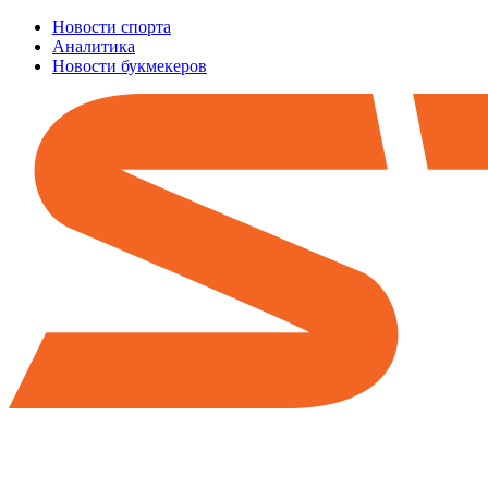
Новости спорта
Аналитика
Новости букмекеров