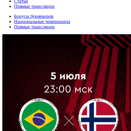
Статьи
Прямые трансляции
Бонусы букмекеров
Национальные чемпионаты
Прямые трансляции