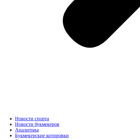
Новости спорта
Новости букмекеров
Аналитика
Букмекерские котировки