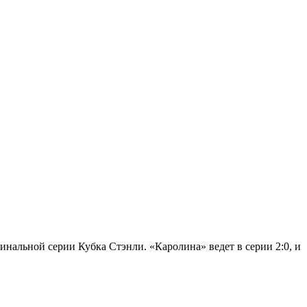
нальной серии Кубка Стэнли. «Каролина» ведет в серии 2:0, и