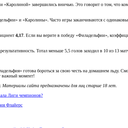
 «Каролиной» завершились вничью. Это говорит о том, что ком
дельфии» и «Каролины». Часто игры заканчиваются с одинаковы
фициент
4,17
. Если вы верите в победу «Филадельфии», коэффици
зультативность. Тотал меньше 5,5 голов заходил в 10 из 13 мат
адельфия» готова бороться за свою честь на домашнем льду. Смо
т важный момент!
. Материалы сайта предназначены для лиц старше 18 лет.
нала Лиги чемпионов?
ия Флайерс