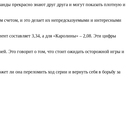
анды прекрасно знают друг друга и могут показать плотную и
м счетом, и это делает их непредсказуемыми и интересными
ент составляет 3,34, а для «Каролины» – 2,08. Эти цифры
чей. Это говорит о том, что стоит ожидать осторожной игры и
жет ли она переломить ход серии и вернуть себя в борьбу за