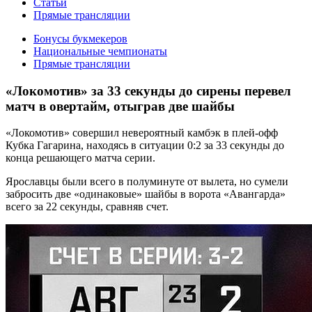
Статьи
Прямые трансляции
Бонусы букмекеров
Национальные чемпионаты
Прямые трансляции
«Локомотив» за 33 секунды до сирены перевел
матч в овертайм, отыграв две шайбы
«Локомотив» совершил невероятный камбэк в плей-офф
Кубка Гагарина, находясь в ситуации 0:2 за 33 секунды до
конца решающего матча серии.
Ярославцы были всего в полуминуте от вылета, но сумели
забросить две «одинаковые» шайбы в ворота «Авангарда»
всего за 22 секунды, сравняв счет.