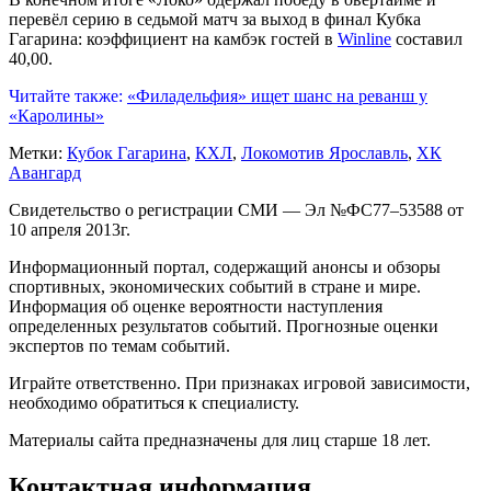
перевёл серию в седьмой матч за выход в финал Кубка
Гагарина: коэффициент на камбэк гостей в
Winline
составил
40,00.
Читайте также:
«Филадельфия» ищет шанс на реванш у
«Каролины»
Метки:
Кубок Гагарина
,
КХЛ
,
Локомотив Ярославль
,
ХК
Авангард
Свидетельство о регистрации СМИ — Эл №ФС77–53588 от
10 апреля 2013г.
Информационный портал, содержащий анонсы и обзоры
спортивных, экономических событий в стране и мире.
Информация об оценке вероятности наступления
определенных результатов событий. Прогнозные оценки
экспертов по темам событий.
Играйте ответственно. При признаках игровой зависимости,
необходимо обратиться к специалисту.
Материалы сайта предназначены для лиц старше 18 лет.
Контактная информация