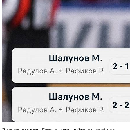
В конечном итоге «Локо» одержал победу в овертайме и