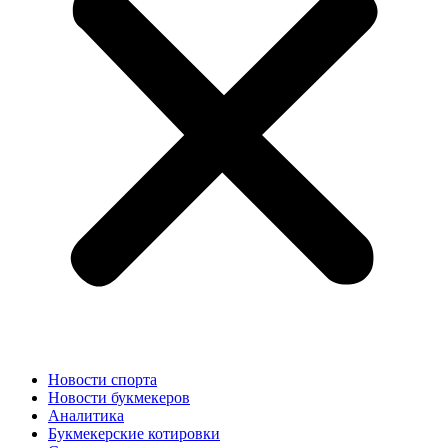
Новости спорта
Новости букмекеров
Аналитика
Букмекерские котировки