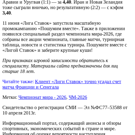
Аравии и Уругвая (1:1) — за
4,40
. Иран и Новая Зеландия
тоже сыграли вничью, но результативную (2:2) — с кэфом
3,40
.
11 июня «Лига Ставок» запустила масштабную
промокампанию «Пошумим вместе». Также в приложении
появился специальный раздел чемпионата мира-2026, где
собраны все акции чемпионата, главные матчи, турнирная
таблица, новости и статистика турнира. Пошумите вместе с
«Лигой Ставок» и заберите крупные куши!
При признаках игровой зависимости обратитесь к
специалисту. Материалы сайта предназначены для лиц
старше 18 лет.
Читайте также:
Клиент «Лиги Ставок» точно угадал счет
матча Франции и Сенегала
Метки:
Чемпионат мира - 2026
,
ЧМ-2026
Свидетельство о регистрации СМИ — Эл №ФС77–53588 от
10 апреля 2013г.
Информационный портал, содержащий анонсы и обзоры
спортивных, экономических событий в стране и мире.
Информация об оценке вероятности наступления