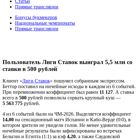
Статьи
Прямые трансляции
Бонусы букмекеров
Национальные чемпионаты
Прямые трансляции
Пользователь Лиги Ставок выиграл 5,5 млн со
ставки в 500 рублей
Клиент «
Лиги Ставок
» пошумел собранным экспрессом.
Беттор поставил на ничейные исходы в каждом из 6 событий.
При перемножении коэффициент был равен
11 127
. А ставка
всего в
500
рублей позволила сорвать крупный куш —
5 563 775
рублей.
4 из 6 событий были на ЧМ-2026. Выделяется коэффициент
14,00
на сенсационный матч Испании и Кабо-Верде (0:0), в
котором зрители не увидели голов. Не менее удивительные
ничейные результаты были зафиксированы во встречах
Бельгии и Египта (1:1) за кэф
4,20
, а также Саудовской