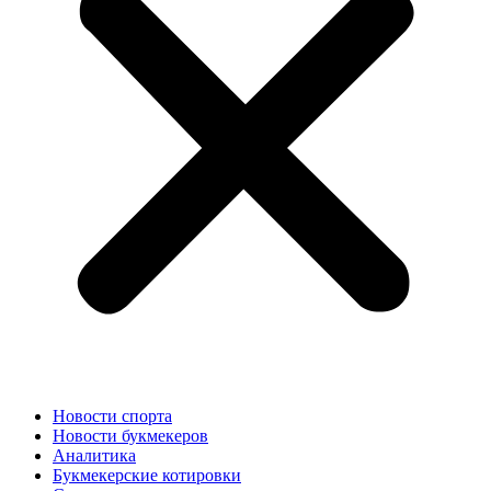
Новости спорта
Новости букмекеров
Аналитика
Букмекерские котировки