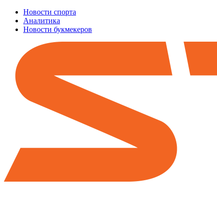
Новости спорта
Аналитика
Новости букмекеров