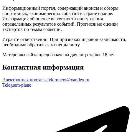
Информационный портал, содержащий анонсы и обзоры
спортивных, экономических событий в стране и мире.
Информация об оценке вероятности наступления
определенных результатов событий. Прогнозные оценки
экспертов по темам событий.
Играйте ответственно. При признаках игровой зависимости,
необходимо обратиться к специалисту.
Материалы сайта предназначены для лиц старше 18 лет.
Контактная информация
Электронная почта:
stavkirunew@yandex.ru
Telegram-plane