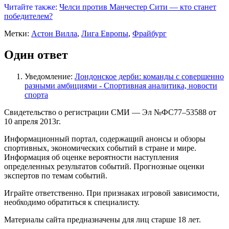
Читайте также:
Челси против Манчестер Сити — кто станет
победителем?
Метки:
Астон Вилла
,
Лига Европы
,
Фрайбург
Один ответ
Уведомление:
Лондонское дерби: команды с совершенно
разными амбициями - Спортивная аналитика, новости
спорта
Свидетельство о регистрации СМИ — Эл №ФС77–53588 от
10 апреля 2013г.
Информационный портал, содержащий анонсы и обзоры
спортивных, экономических событий в стране и мире.
Информация об оценке вероятности наступления
определенных результатов событий. Прогнозные оценки
экспертов по темам событий.
Играйте ответственно. При признаках игровой зависимости,
необходимо обратиться к специалисту.
Материалы сайта предназначены для лиц старше 18 лет.