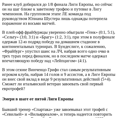
Ранее клуб добирался до 1/8 финала Лиги Европы, но сейчас
он на шаг ближе к заветному трофею и путевке в Лигу
чемпионов. На групповом этапе ЛЕ команда под
руководством Юлиана Шустера лишь однажды потерпела
поражение из восьми матчей.
В плей-офф фрайбуржцы уверенно обыграли «Генк» (0:1, 5:1),
«Сельту» (3:0, 3:1) и «Брагу» (1:2, 3:1), при этом в полуфинале
одержав 12-ю подряд победу на домашнем стадионе в
континентальных турнирах. В Бундеслиге, к сожалению,
«Фрайбург» упустил шанс на ЛЧ, набрав всего одно очко в
трех турах перед финалом, но в последнем матче одержал
впечатляющую победу над «Лейпцигом» (4:1).
В этом сезоне Винченцо Грифо стал самым результативным
игроком клуба, набрав 14 голов и 9 ассистов, а в Лиге Европы
он внес свой вклад в виде 9 результативных действий (5+4).
Сможет ли итальянский ветеран завоевать свой первый
евротрофей?
Эмери в шаге от пятой Лиги Европы
Бывший тренер «Спартака» уже завоевывал этот трофей с
«Севильей» и «Вильярреалом», и теперь надеется повторить