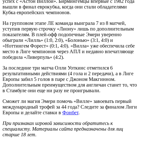
успех с «Астон Виллой». Бирмингемцы впервые с 1982 года
вышли в финал еврокубка, когда они стали обладателями
Кубка европейских чемпионов.
На групповом этапе ЛЕ команда выиграла 7 из 8 матчей,
уступив первую строчку «Лиону» лишь по дополнительным
показателям. В плей-офф подопечные Эмери уверенно
обыграли «Лилль» (1:0, 2:0), «Болонью» (3:1, 4:0) и
«Ноттингем Форест» (0:1, 4:0). «Вилла» уже обеспечила себе
место в Лиге чемпионов через АПЛ и недавно впечатляюще
победила «Ливерпуль» (4:2).
За последние три матча Олли Уоткинс отметился 6
результативными действиями (4 гола и 2 передачи), а в Лиге
Европы забил 5 голов в паре с Джоном Макгинном.
Дополнительным преимуществом для англичан станет то, что
в Стамбуле они еще ни разу не проигрывали.
Сможет ли магия Эмери помочь «Вилле» завоевать первый
международный трофей за 44 года? Следите за финалом Лиги
Европы и делайте ставки в
Фонбет
.
При признаках игровой зависимости обратитесь к
специалисту. Материалы сайта предназначены для лиц
старше 18 лет.