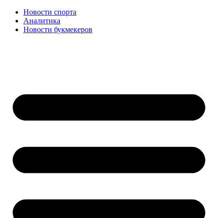
Новости спорта
Аналитика
Новости букмекеров